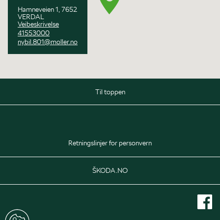
Hamneveien 1, 7652
VERDAL
Veibeskrivelse
41553000
nybil.801@moller.no
Til toppen
Salg
Mandag - Onsdag
08:00 - 16:00
Retningslinjer for personvern
Torsdag
08:00 - 17:00
Fredag
08:00 - 16:00
ŠKODA.NO
Lørdag
10:00 - 14:00
Delelager