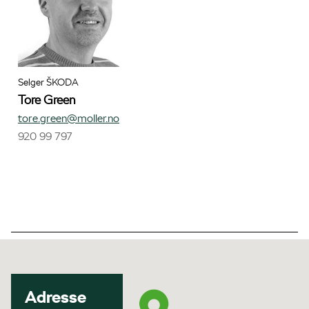
Selger ŠKODA
Tore Green
tore.green@moller.no
920 99 797
Adresse