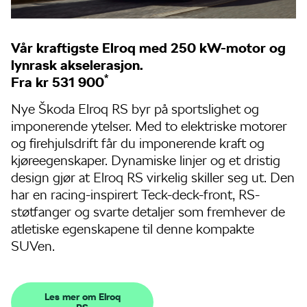
Vår kraftigste Elroq med 250 kW-motor og
lynrask akselerasjon.
*
Fra kr 531 900
Nye Škoda Elroq RS byr på sportslighet og
imponerende ytelser. Med to elektriske motorer
og firehjulsdrift får du imponerende kraft og
kjøreegenskaper. Dynamiske linjer og et dristig
design gjør at Elroq RS virkelig skiller seg ut. Den
har en racing-inspirert Teck-deck-front, RS-
støtfanger og svarte detaljer som fremhever de
atletiske egenskapene til denne kompakte
SUVen.
Les mer om Elroq