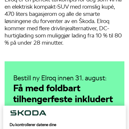
en elektrisk kompakt-SUV med romslig kupé,
470 liters bagasjerom og alle de smarte
Bygg bil
Dekkhotell
løsningene du forventer av en Škoda. Elroq
kommer med flere drivlinjealternativer, DC-
ŠKODA Connect
Bilglass
hurtiglading som muliggjør lading fra 10 % til 80
% på under 28 minutter.
Prislister og brosjyrer
Mobilitetsgaranti
Bestill ny Elroq innen 31. august:
Få med foldbart
tilhengerfeste inkludert
i prisen.
Du kontrollerer datene dine